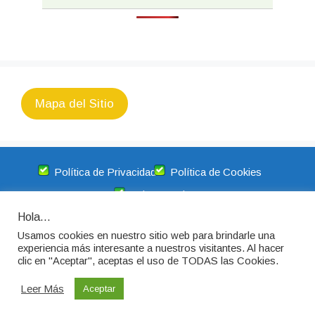
Mapa del Sitio
Política de Privacidad
Política de Cookies
Aviso Legal
Hola...
Trámites y Diligencias no tiene relación alguna con las
Usamos cookies en nuestro sitio web para brindarle una
entidades aquí mencionadas, simplemente brinda
experiencia más interesante a nuestros visitantes. Al hacer
información de interés común para la comunidad.
clic en "Aceptar", aceptas el uso de TODAS las Cookies.
Leer Más
Aceptar
Trámites y Diligencias 2026