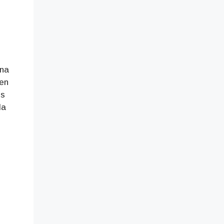
una
 en
os
la